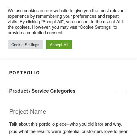
Salta
We use cookies on our website to give you the most relevant
al
experience by remembering your preferences and repeat
contenuto
visits. By clicking “Accept All”, you consent to the use of ALL
STIMOLAZIONE BASALE
the cookies. However, you may visit "Cookie Settings" to
provide a controlled consent.
Sito italiano di Basale Stimulation nach Prof. Dr. Fröhlich®
Cookie Settings
Accept All
Menu
PORTFOLIO
Product / Service Categories
Project Name
Talk about this portfolio piece--who you did it for and why,
plus what the results were (potential customers love to hear