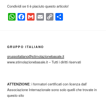
Condividi se ti è piaciuto questo articolo!
W
F
G
E
C
C
h
a
m
m
o
o
at
c
ail
ail
p
n
s
e
y
di
A
b
Li
vi
GRUPPO ITALIANO
p
o
n
di
gruppoitaliano@stimolazionebasale.it
p
o
k
www.stimolazionebasale.it – Tutti i diritti riservati
k
ATTENZIONE
: i formatori certificati con licenza dall’
Associazione Internazionale sono solo quelli che trovate in
questo sito